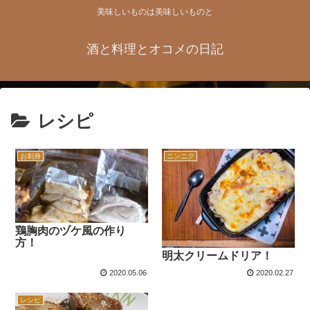
美味しいものは美味しいものと
酒と料理とオコメの日記
レシピ
お刺身
ニンニク
鶏胸肉のヅケ風の作り
方！
明太クリームドリア！
2020.05.06
2020.02.27
レシピ