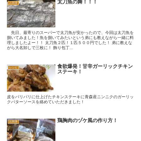
太刀魚の舞！！！
お刺身
先日、最寄りのスーパーで太刀魚が安かったので、今回は太刀魚を
捌いてみました！魚を捌いてみたいという弟にも教えながら一緒に料
理しましたよー！！ 太刀魚２匹！１匹５００円でした！ 弟に教えな
がら大名卸しで三枚に！ 飾り包丁...
食欲爆発！甘辛ガーリックチキン
レシピ
ステーキ！
皮をパリパリに仕上げたチキンステーキに青森産ニンニクのガーリッ
クバターソースを絡めていただきました！
鶏胸肉のヅケ風の作り方！
お刺身