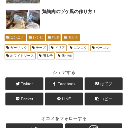
鶏胸肉のヅケ風の作り方！
ニンニク
レシピ
料理
明太子
ガーリック
チーズ
ドリア
ニンニク
ベーコン
ホワイトソース
明太子
残り物
シェアする
Twitter
Facebook
はてブ
Pocket
LINE
コピー
オコメをフォローする