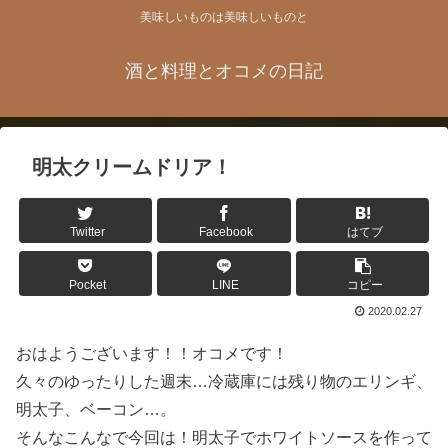
美味しいものは美味しいものと
酒と料理とオコメの日記
明太クリームドリア！
Twitter
Facebook
はてブ
Pocket
LINE
コピー
2020.02.27
おはようございます！！オコメです！
久々のゆったりした週末…冷蔵庫には残り物のエリンギ、
明太子、ベーコン…。
そんなこんなで今回は！明太子でホワイトソースを作って